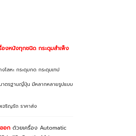
รื่องหนังทุกชนิด กระดุมสำเพ็ง
เกงโลหะ กระดุมกด กระดุมเทป
าพมาตรฐานญี่ปุ่น มีหลากหลายรูปแบบ
งเจริญรัถ ราคาส่ง
่งออก
ด้วยเครื่อง Automatic