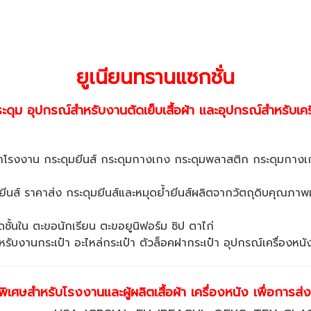
ยูเนียนทรานแซกชั่น
ะดุม อุปกรณ์สำหรับงานตัดเย็บเสื้อผ้า และอุปกรณ์สำหรับเค
ราคาโรงงาน กระดุมยีนส์ กระดุมกางเกง กระดุมพลาสติก กระดุมกาง
ำยีนส์ ราคาส่ง กระดุมยีนส์และหมุดย้ำยีนส์ผลิตจากวัตถุดิบคุณภ
ั้นใน ตะขอนักเรียน ตะขอยูนิฟอร์ม ซิป ตาไก่
รับงานกระเป๋า อะไหล่กระเป๋า ตัวล็อคฝากระเป๋า อุปกรณ์เครื่องหนั
ิเศษสำหรับโรงงานและผู้ผลิตเสื้อผ้า เครื่องหนัง เพื่อการส