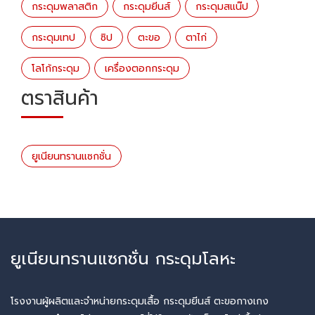
กระดุมพลาสติก
กระดุมยีนส์
กระดุมสแน๊ป
กระดุมเทป
ซิป
ตะขอ
ตาไก่
โลโก้กระดุม
เครื่องตอกกระดุม
ตราสินค้า
ยูเนียนทรานแซกชั่น
ยูเนียนทรานแซกชั่น กระดุมโลหะ
โรงงานผู้ผลิตและจำหน่ายกระดุมเสื้อ กระดุมยีนส์ ตะขอกางเกง