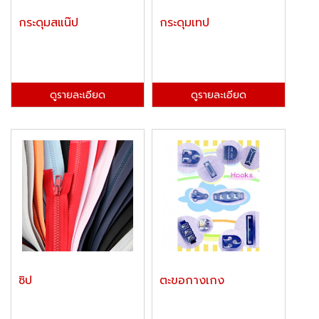
กระดุมสแน๊ป
กระดุมเทป
ดูรายละเอียด
ดูรายละเอียด
ซิป
ตะขอกางเกง