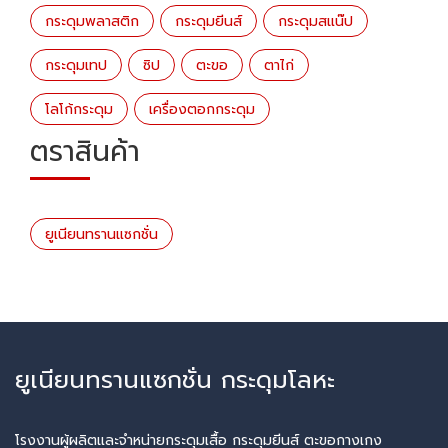
กระดุมพลาสติก
กระดุมยีนส์
กระดุมสแน๊ป
กระดุมเทป
ซิป
ตะขอ
ตาไก่
โลโก้กระดุม
เครื่องตอกกระดุม
ตราสินค้า
ยูเนียนทรานแซกชั่น
ยูเนียนทรานแซกชั่น กระดุมโลหะ
โรงงานผู้ผลิตและจำหน่ายกระดุมเสื้อ กระดุมยีนส์ ตะขอกางเกง